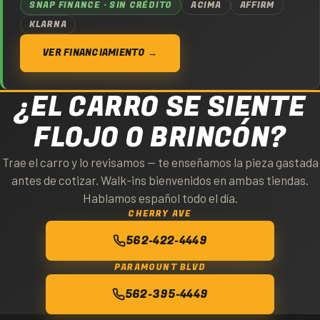
SNAP FINANCE · SIN CRÉDITO
ACIMA
AFFIRM
KLARNA
VER FINANCIAMIENTO →
¿EL CARRO SE SIENTE
FLOJO O BRINCÓN?
Trae el carro y lo revisamos — te enseñamos la pieza gastada
antes de cotizar. Walk-ins bienvenidos en ambas tiendas.
Hablamos español todo el día.
CHERRY AVE
562-422-4449
PARAMOUNT BLVD
562-395-4449