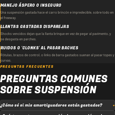
MANEJO ÁSPERO O INSEGURO
Una suspensión gastada hace el carro brincón e impredecible, sobre todo en
el freeway.
LLANTAS GASTADAS DISPAREJAS
Shocks vencidos dejan que la llanta brinque en vez de pegar al pavimento, y
se desgasta en parches.
RUIDOS O 'CLONKS' AL PASAR BACHES
Rótulas, brazos de control, o links de barra gastados suenan al pasar topes y
curvas.
PREGUNTAS FRECUENTES
PREGUNTAS COMUNES
SOBRE SUSPENSIÓN
¿Cómo sé si mis amortiguadores están gastados?